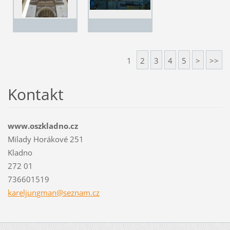
1
2
3
4
5
>
>>
Kontakt
www.oszkladno.cz
Milady Horákové 251
Kladno
272 01
736601519
kareljun
gman@sez
nam.cz