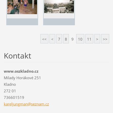
<<
<
7
8
9
10
11
>
>>
Kontakt
www.oszkladno.cz
Milady Horákové 251
Kladno
272 01
736601519
kareljun
gman@sez
nam.cz